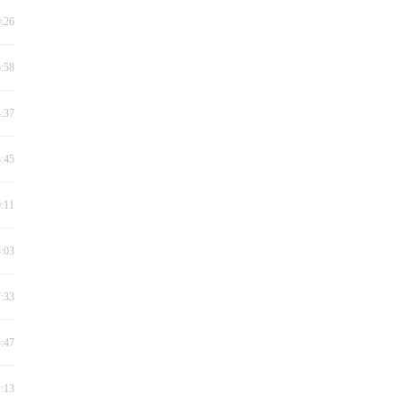
0:26
5:58
4:37
3:45
9:11
3:03
7:33
4:47
1:13