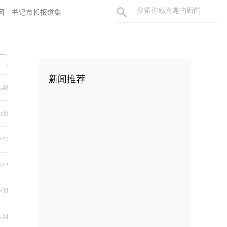
冈
书记市长报道集
新闻推荐
5:48
4:06
0:27
8:12
9:38
4:34