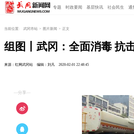
专题
时政要闻
基层快讯
社会民生
通
当前位置:
武冈市站
>
图片新闻
>
正文
组图丨武冈：全面消毒 抗
来源：红网武冈站
编辑：刘凡
2020-02-01 22:48:45
—分享—