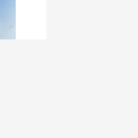
创新性推出“吊
玉泉营戈壁作为