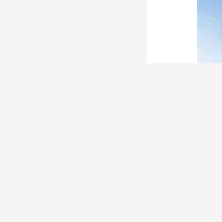
西海固的
庄”移民模式