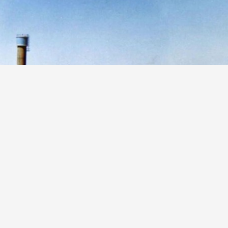
宁夏永宁县闽宁镇建设初期的乡镇雏形。资料照片
所见所闻，让习近平更加明晰扶贫攻坚的突破口，
，下决心为大山深处的群众“挪穷窝”。他亲自敲定