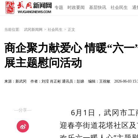
专题
时政要闻
基层快讯
社会民生
通
当前位置:
武冈新闻网
>
社会民生
>
正文
商企聚力献爱心 情暖“六一
展主题慰问活动
来源：新武冈
作者：刘滢 肖正彬 通讯员：彭娣
编辑：王祝敏
2026-06-03 15:
6月1日
，武冈市工
—分享—
迎春亭街道花塔社区及
欢乐六一暖人心”主题