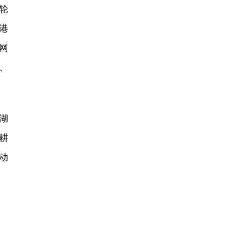
轮
港
网
、
湖
耕
动