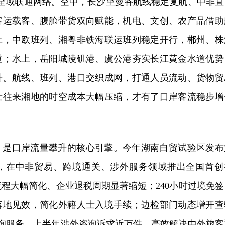
”全域联通网络。空中，长沙至曼谷航线稳定复航、中非直
客运载客、腹舱带货双向赋能，机电、文创、农产品借助
上，中欧班列、湘粤非铁海联运班列稳定开行，郴州、株
道；水上，岳阳城陵矶港、虞公港夯实长江黄金水道优势
升。航线、班列、港口交织成网，打通人员流动、货物贸
士往来湘地的时空成本大幅压缩，才有了口岸客流稳步增
，是口岸流量攀升的核心引擎。今年湖南自贸试验区发布
果，在中非贸易、跨境通关、涉外服务领域推出全国首创
程大幅简化、企业退税周期显著缩短；240小时过境免签
落地见效，简化外籍人士入境手续；边检部门动态增开查
外咨询服务，上半年涉外咨询诉求近万件，高效解决中外旅客