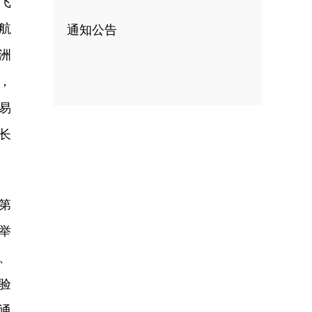
飞
航
通知公告
洲
，
易
长
第
举
、
验
通