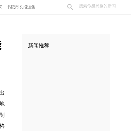
冈
书记市长报道集
能
新闻推荐
，出
地
制
格