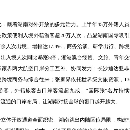
化，藏着湖南对外开放的多元活力。上半年45万外籍人员
签政策便利入境外籍游客超20万人次，凸显湖南国际吸引
万余人次出境、增幅达17.4%，商务洽谈、研学出行、跨境
台出入境人次同比暴涨5倍，湘港澳台经贸、文旅、青年交
张家界两大航空口岸分工互补、协同发力：长沙通达亚非
承载跨境商务与综合往来；张家界依托世界级文旅资源，13
游客，外籍旅客占口岸客流超九成，“国际张”名片持续
双流通的口岸布局，让湖南对接全球的窗口越开越大。
于立体开放通道全面织密。湖南跳出内陆区位局限，构建“