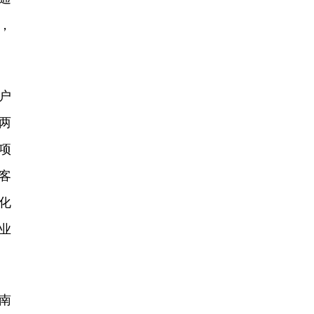
，
户
两
项
客
化
业
南