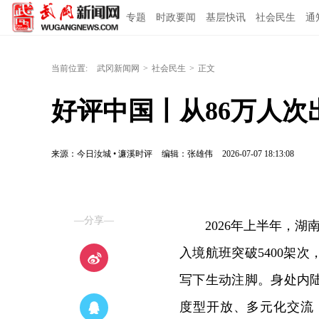
专题
时政要闻
基层快讯
社会民生
通
当前位置:
武冈新闻网
>
社会民生
>
正文
好评中国丨从86万人
来源：今日汝城 • 濂溪时评
编辑：张雄伟
2026-07-07 18:13:08
—分享—
2026年上半年，湖
入境航班突破5400架
写下生动注脚。身处内
度型开放、多元化交流