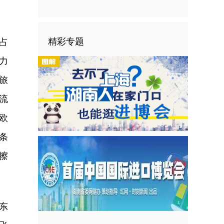
精彩专题
占
力
旅
流
欧
条
擦
东