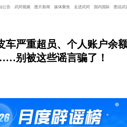
知公告
武冈视频
图片新闻
媒体聚焦
走进武冈
国内国际
图说武
皮车严重超员、个人账户余
……别被这些谣言骗了！