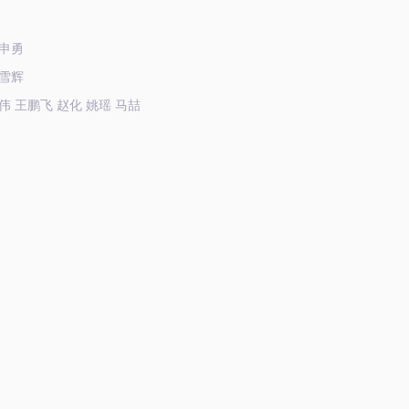
申勇
雪辉
伟 王鹏飞 赵化 姚瑶 马喆
铮 钟锐 马超 程铖 李增仁 张垚
洋
芳华
26中央广播电视总台版权所有。未经许可，请勿转载使用。
：
翟子昊
视新闻