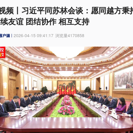
视频丨习近平同苏林会谈：愿同越方秉
赓续友谊 团结协作 相互支持
2026-04-15 09:41:17
浏览量
4170858