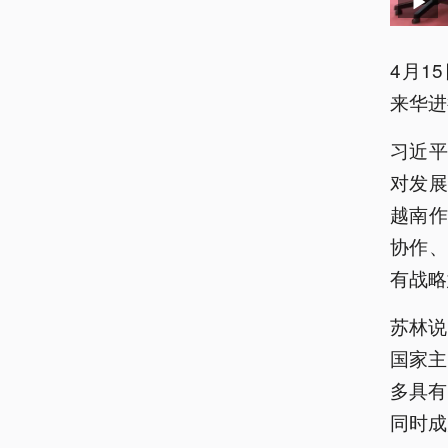
4月1
来华进
习近
对发
越南
协作
有战略
苏林说
国家主
多具有
同时成