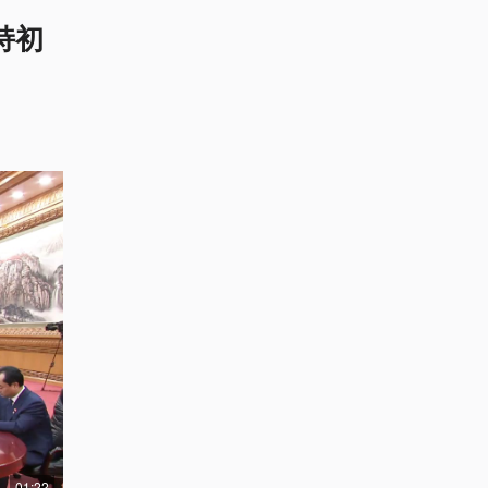
持初
01:22