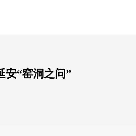
安“窑洞之问”