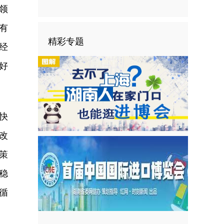
领
有
精彩专题
经
好
快
改
策
稳
循