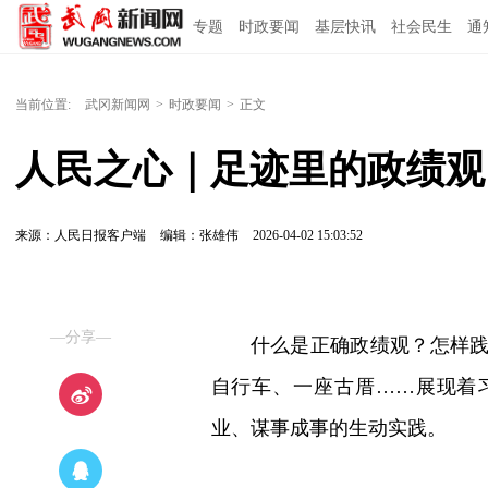
专题
时政要闻
基层快讯
社会民生
通
当前位置:
武冈新闻网
>
时政要闻
>
正文
人民之心｜足迹里的政绩观
来源：人民日报客户端
编辑：张雄伟
2026-04-02 15:03:52
—分享—
什么是正确政绩观？怎样
自行车、一座古厝……展现着
业、谋事成事的生动实践。