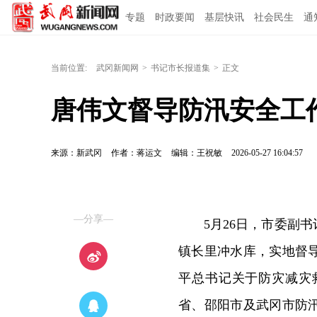
专题
时政要闻
基层快讯
社会民生
通
当前位置:
武冈新闻网
>
书记市长报道集
>
正文
唐伟文督导防汛安全工
来源：新武冈
作者：蒋运文
编辑：王祝敏
2026-05-27 16:04:57
—分享—
5月26日，市委副
镇长里冲水库，实地督
平总书记关于防灾减灾
省、邵阳市及武冈市防