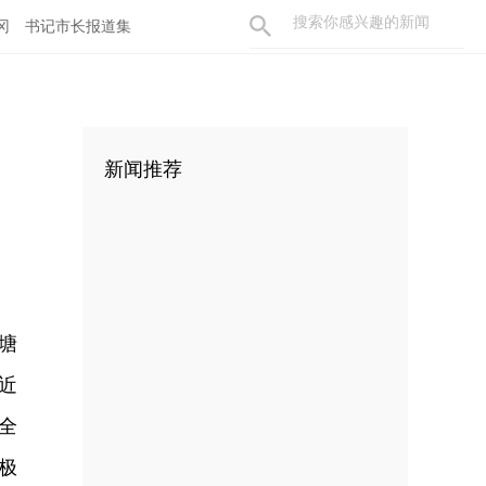
冈
书记市长报道集
新闻推荐
塘
近
全
极