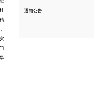
态
杜
通知公告
精
，
灾
门
旱