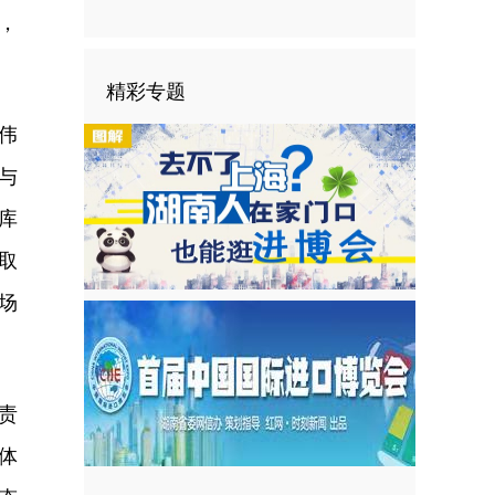
，
精彩专题
伟
与
库
取
场
责
体