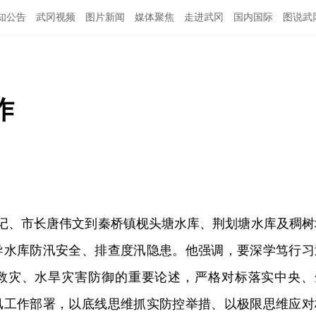
知公告
武冈视频
图片新闻
媒体聚焦
走进武冈
国内国际
图说武
作
书记、市长唐伟文到秦桥镇枧头塘水库、荆划塘水库及稠树
导水库防汛安全、排查度汛隐患。他强调，要深学笃行习
救灾、水旱灾害防御的重要论述，严格对标落实中央、
汛工作部署，以底线思维抓实防控举措、以极限思维应对