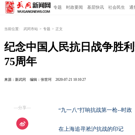
专题
时政要闻
基层快讯
社会民生
通
当前位置:
武冈市站
>
专题
>
正文
纪念中国人民抗日战争胜利
75周年
来源：新武冈
编辑：张世珂
2020-07-21 10:10:27
—分享—
“九一八”打响抗战第一枪--时政
在上海追寻淞沪抗战的印记