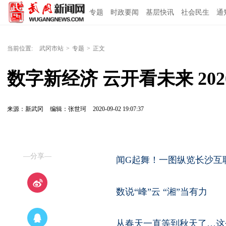
专题
时政要闻
基层快讯
社会民生
通
当前位置:
武冈市站
>
专题
>
正文
数字新经济 云开看未来 20
来源：新武冈
编辑：张世珂
2020-09-02 19:07:37
—分享—
闻G起舞！一图纵览长沙互
数说“峰”云 “湘”当有力
从春天一直等到秋天了…这