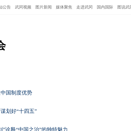
知公告
武冈视频
图片新闻
媒体聚焦
走进武冈
国内国际
图说武
会
显中国制度优势
谋划好“十四五”
划”诠释“中国之治”的独特魅力