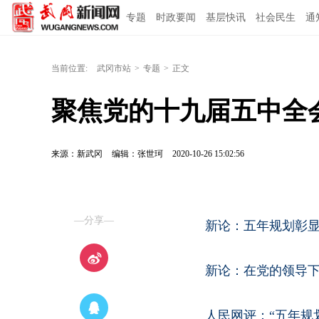
专题
时政要闻
基层快讯
社会民生
通
当前位置:
武冈市站
>
专题
>
正文
聚焦党的十九届五中全
来源：新武冈
编辑：张世珂
2020-10-26 15:02:56
—分享—
新论：五年规划彰
新论：在党的领导下
人民网评：“五年规