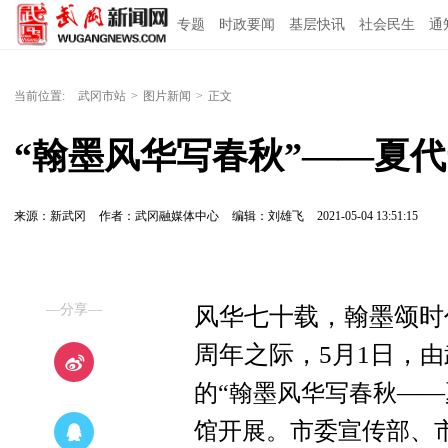
专题
时政要闻
基层快讯
社会民生
通
当前位置:
武冈市站
>
图片新闻
>
正文
“翰墨风华写春秋”——夏
来源：新武冈
作者：武冈融媒体中心
编辑：刘雄飞
2021-05-04 13:51:15
—分享—
风华七十载，翰墨颂时
周年之际，5月1日，
由
的“翰墨风华写春秋——
馆开展。
市委宣传部、