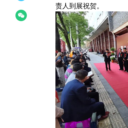
责人到展
祝贺
。