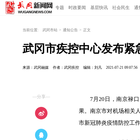
专题
时政要闻
基层快讯
社会民生
通
当前位置:
武冈市站
>
通知公告
>
正文
武冈市疾控中心发布紧
来源：武冈融媒
作者：武冈疾控
编辑：刘凡
2021-07-21 09:07:56
—分享—
7月20日，南京
果。南京市对机场相关
市新冠肺炎疫情防控工