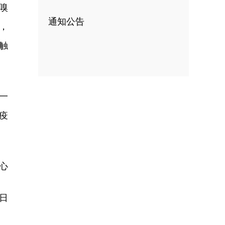
嗅
通知公告
，
触
一
疫
心
1日