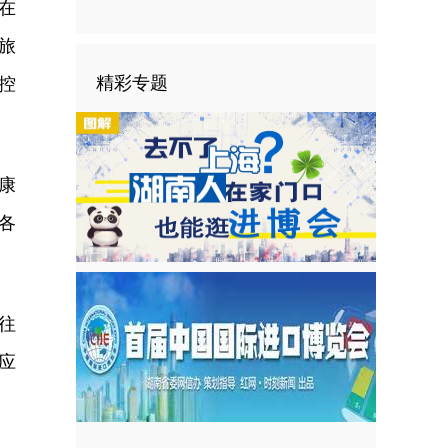
在
旅
精彩专题
控
康
各
往
应