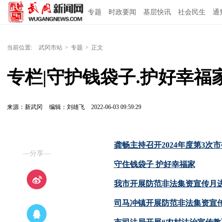
专题
时政要闻
基层快讯
社会民生
通
当前位置:
武冈市站
>
专题
>
正文
专栏|守护钱袋子.护好幸福
来源：新武冈
编辑：刘雄飞
2022-06-03 09:59:29
龚畅主持召开2024年度第3次
—分享—
守住钱袋子 护好幸福家
我市开展防范非法集资宣传月
司马冲镇开展防范非法集资宣