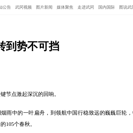
知公告
武冈视频
图片新闻
媒体聚焦
走进武冈
国内国际
图说武
转到势不可挡
关键节点激起深沉的回响。
，从南湖烟雨中的一叶扁舟，到领航中国行稳致远的巍巍巨轮，
的105个春秋。