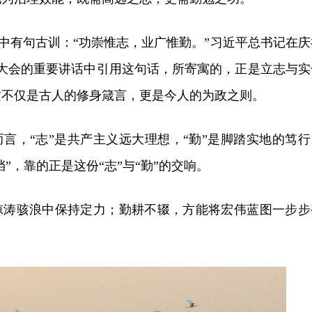
》中有句古训：“功崇惟志，业广惟勤。”习近平总书记在庆
年大会的重要讲话中引用这句话，所寄寓的，正是立志与实
这不仅是古人的修身箴言，更是今人的为政之则。
言，“志”是共产主义远大理想，“勤”是脚踏实地的笃行
挡”，靠的正是这份“志”与“勤”的交响。
惊涛骇浪中保持定力；勤耕不辍，方能将宏伟蓝图一步步