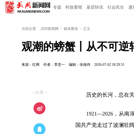
专题
时政要闻
基层快讯
社会民生
通
当前位置:
武冈新闻网
>
媒体聚焦
>
正文
观潮的螃蟹丨从不可逆
来源：红网
作者：李意一
编辑：张雄伟
2026-07-02 18:29:51
—分享—
历史的长河，总在
1921—2026
国共产党走过了波澜壮阔