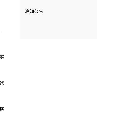
通知公告
。
实
磅
底