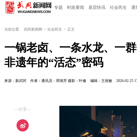
专题
时政要闻
基层快讯
社会民生
通
当前位置:
武冈新闻网
>
社会民生
>
正文
一锅老卤、一条水龙、一群
非遗年的“活态”密码
来源：新武冈
作者：通讯员：周旭芳 摄影：叶修
编辑：王祝敏
2026-02-25 1
—分享—