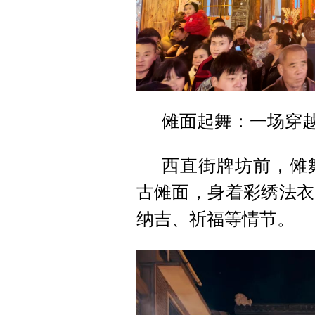
傩面起舞：一场穿
西直街牌坊前，傩
古傩面，身着彩绣法衣
纳吉、祈福等情节。