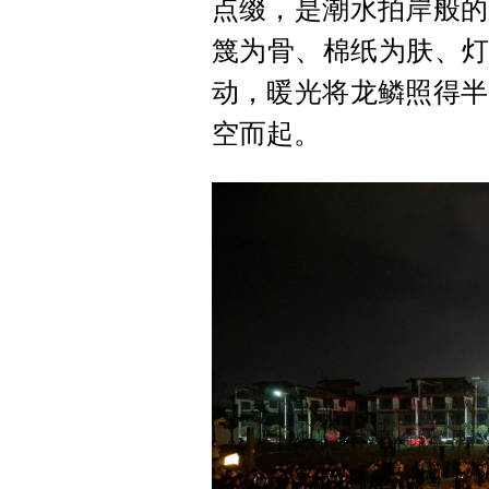
点缀，是潮水拍岸般的
篾为骨、棉纸为肤、灯
动，暖光将龙鳞照得半
空而起。