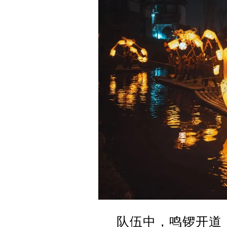
队伍中，鸣锣开道