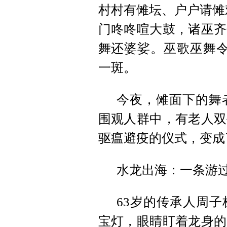
村村有傩坛、户户请傩
门咚咚喧大鼓，诸巫齐
舞还婆娑。巫歌巫舞令
一斑。
今夜，傩面下的舞
围观人群中，有老人双
驱瘟避疫的仪式，变成
水龙出海：一条游过
63岁的传承人周
宝灯，眼睛盯着龙身的