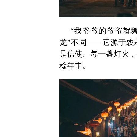
“我爷爷的爷爷就
龙”不同——它源于农
是信使。每一盏灯火，
稔年丰。