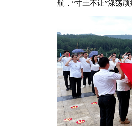
航，“寸土不让”涤荡