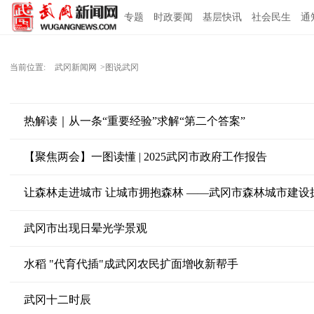
专题
时政要闻
基层快讯
社会民生
通
当前位置:
武冈新闻网
>图说武冈
热解读｜从一条“重要经验”求解“第二个答案”
【聚焦两会】一图读懂 | 2025武冈市政府工作报告
让森林走进城市 让城市拥抱森林 ——武冈市森林城市建设
武冈市出现日晕光学景观
水稻 "代育代插"成武冈农民扩面增收新帮手
武冈十二时辰