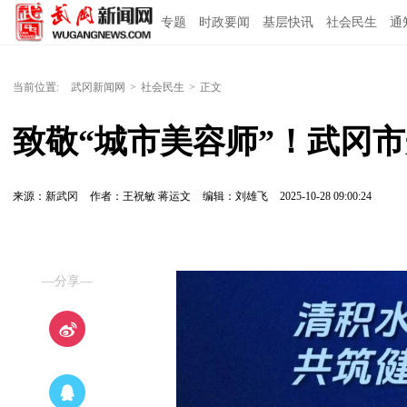
专题
时政要闻
基层快讯
社会民生
通
当前位置:
武冈新闻网
>
社会民生
>
正文
致敬“城市美容师”！武冈
来源：新武冈
作者：王祝敏 蒋运文
编辑：刘雄飞
2025-10-28 09:00:24
—分享—